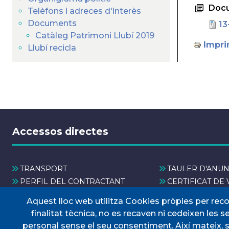
Doc
Telèfons i adreces d'interès
Documents
13
Catàleg Patrimoni Llubí 2019
Impri
Llubí recicla
Accessos directes
TRANSPORT
TAULER D'ANUN
PERFIL DEL CONTRACTANT
CERTIFICAT DE 
PORTAL DE TRANSPARÈNCIA
DOCUMENTS D'
Aquest lloc web utilitza Cookies pròpies per rec
finalitat tècnica, no es recaven ni cedeixen les 
personal sense el seu consentiment. Així mateix, 