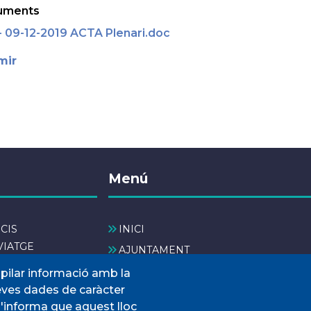
uments
- 09-12-2019 ACTA Plenari.doc
mir
Menú
CIS
INICI
VIATGE
AJUNTAMENT
INTERÈS
El nostre municipi
opilar informació amb la
seves dades de caràcter
SERVEIS MUNICIPALS
s'informa que aquest lloc