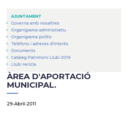
Fil
d'Ariadna
AJUNTAMENT
Governa amb nosaltres
Organigrama administratiu
Organigrama polític
Telèfons i adreces d'interès
Documents
Catàleg Patrimoni Llubí 2019
Llubí recicla
ÀREA D'APORTACIÓ
MUNICIPAL.
29-Abril-2011