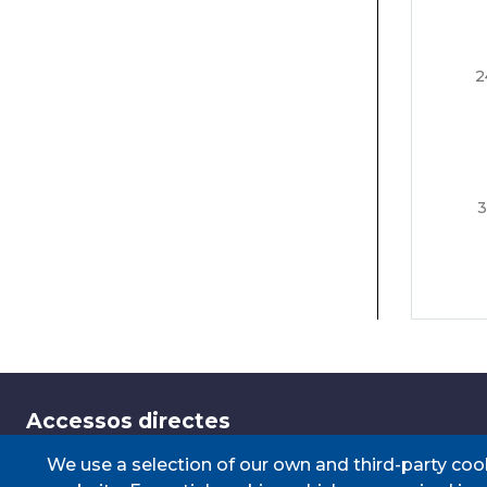
2
3
Accessos directes
We use a selection of our own and third-party coo