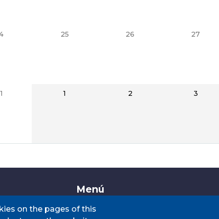
4
25
26
27
1
1
2
3
Menú
kies on the pages of this