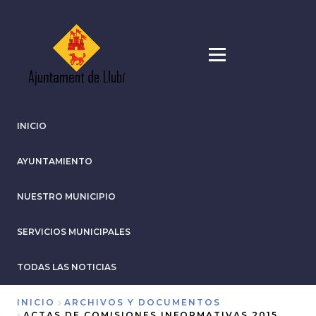
Pasar
al
contenido
principal
INICIO
AYUNTAMIENTO
NUESTRO MUNICIPIO
SERVICIOS MUNICIPALES
TODAS LAS NOTICIAS
INICIO
ARCHIVOS Y DOCUMENTOS
ACTAS DE COMISIONES INFORMATIVAS 2015