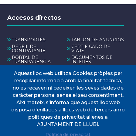
Accesos directos
TRANSPORTES
TABLÓN DE ANUNCIOS
PERFIL DEL
CERTIFICADO DE
CONTRATANTE
VIAJE
PORTAL DE
DOCUMENTOS DE
TRANSPARENCIA
INTERÉS
Aquest lloc web utilitza Cookies pròpies per
Menú
recopilar informació amb la finalitat tècnica,
no es recaven ni cedeixen les seves dades de
caràcter personal sense el seu consentiment.
INICIO
Així mateix, s'informa que aquest lloc web
AYUNTAMIENTO
disposa d'enllaços a llocs web de tercers amb
Nuestro municipio
polítiques de privacitat alienes a
SERVICIOS MUNICIPALES
AJUNTAMENT DE LLUBI.
TODAS LAS NOTICIAS
Política de privacitat