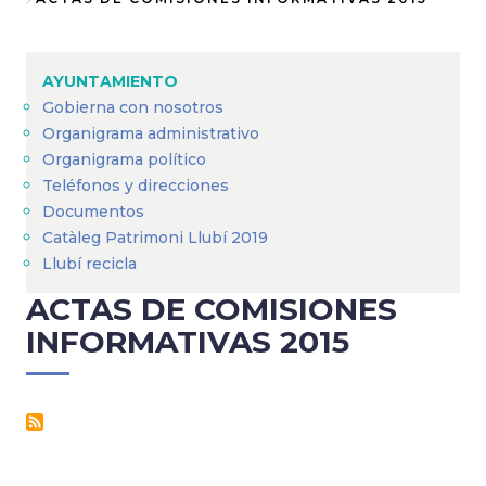
Sobrescribir
enlaces
de
AYUNTAMIENTO
ayuda
Gobierna con nosotros
Organigrama administrativo
a
Organigrama político
la
Teléfonos y direcciones
navegación
Documentos
Catàleg Patrimoni Llubí 2019
Llubí recicla
ACTAS DE COMISIONES
INFORMATIVAS 2015