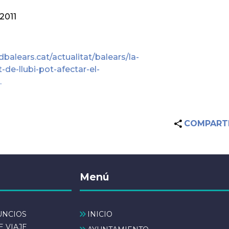
-2011
/dbalears.cat/actualitat/balears/la-
t-de-llubi-pot-afectar-el-
…
COMPART
Menú
UNCIOS
INICIO
E VIAJE