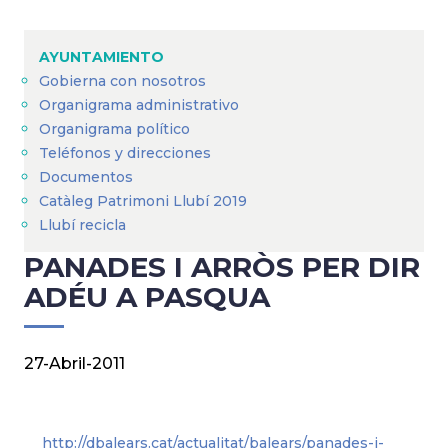
Sobrescribir
enlaces
AYUNTAMIENTO
de
Gobierna con nosotros
ayuda
Organigrama administrativo
a
Organigrama político
Teléfonos y direcciones
la
Documentos
navegación
Catàleg Patrimoni Llubí 2019
Llubí recicla
PANADES I ARRÒS PER DIR
ADÉU A PASQUA
27-Abril-2011
http://dbalears.cat/actualitat/balears/panades-i-