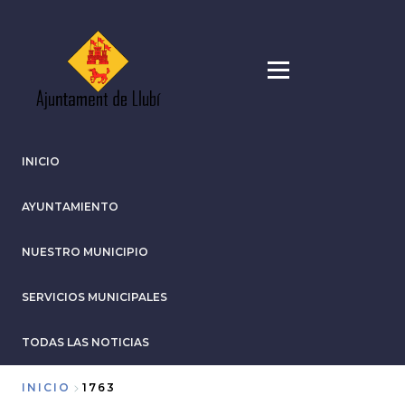
Pasar
al
contenido
principal
INICIO
AYUNTAMIENTO
NUESTRO MUNICIPIO
SERVICIOS MUNICIPALES
TODAS LAS NOTICIAS
INICIO
1763