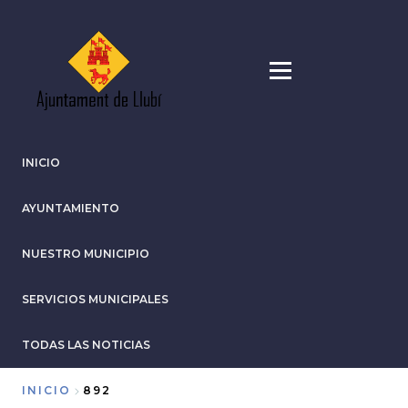
Pasar
al
contenido
principal
INICIO
AYUNTAMIENTO
NUESTRO MUNICIPIO
SERVICIOS MUNICIPALES
TODAS LAS NOTICIAS
INICIO
892