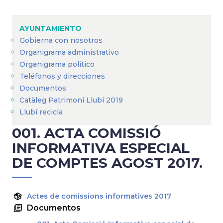
Sobrescribir
enlaces
AYUNTAMIENTO
de
Gobierna con nosotros
ayuda
Organigrama administrativo
a
Organigrama político
Teléfonos y direcciones
la
Documentos
navegación
Catàleg Patrimoni Llubí 2019
Llubí recicla
001. ACTA COMISSIÓ
INFORMATIVA ESPECIAL
DE COMPTES AGOST 2017.
Actes de comissions informatives 2017
Documentos