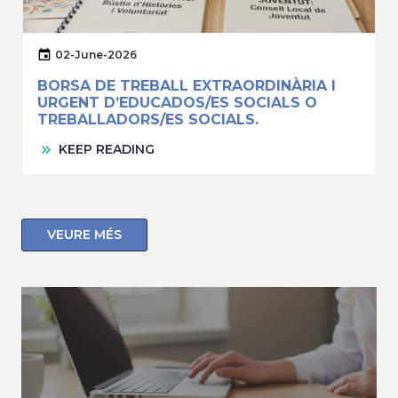
02-June-2026
BORSA DE TREBALL EXTRAORDINÀRIA I
URGENT D’EDUCADOS/ES SOCIALS O
TREBALLADORS/ES SOCIALS.
KEEP READING
VEURE MÉS