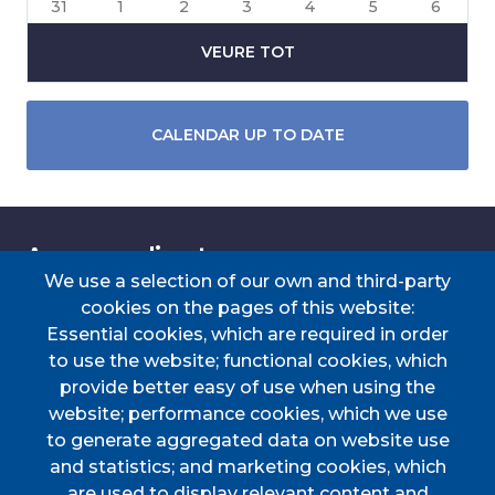
31
1
2
3
4
5
6
VEURE TOT
CALENDAR UP TO DATE
Accessos directes
We use a selection of our own and third-party
cookies on the pages of this website:
Essential cookies, which are required in order
TRANSPORT
TAULER D'ANUNCIS
PERFIL DEL
CERTIFICAT DE VIATGE
to use the website; functional cookies, which
CONTRACTANT
provide better easy of use when using the
PORTAL DE
DOCUMENTS
website; performance cookies, which we use
TRANSPARÈNCIA
D'INTERÈS
to generate aggregated data on website use
Menú
and statistics; and marketing cookies, which
are used to display relevant content and