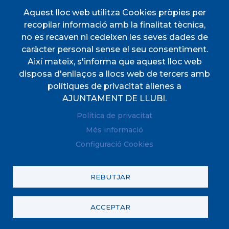
TRANSPARÈNCIA
D'INTERÈS
Aquest lloc web utilitza Cookies pròpies per
Menú
recopilar informació amb la finalitat tècnica,
no es recaven ni cedeixen les seves dades de
caràcter personal sense el seu consentiment.
INICI
Així mateix, s'informa que aquest lloc web
disposa d'enllaços a llocs web de tercers amb
AJUNTAMENT
polítiques de privacitat alienes a
El nostre municipi
AJUNTAMENT DE LLUBI.
SERVEIS MUNICIPALS
Política de privacitat
TOTES LES NOTÍCIES
Més informació
Configuració Cookies
REBUTJAR
© Ajuntament de Llubí. Tots els drets reservats.
Avís legal
Política de Xarxes Socials
Política de galetes (Cookies)
Política de privacitat
ACCEPTAR
RAT