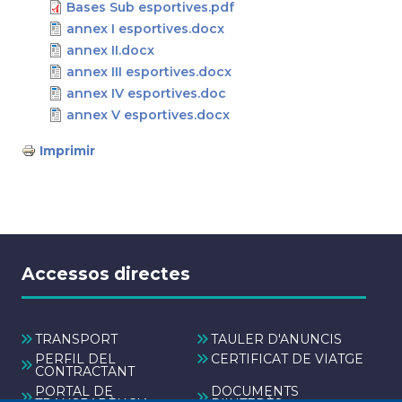
Bases Sub esportives.pdf
annex I esportives.docx
annex II.docx
annex III esportives.docx
annex IV esportives.doc
annex V esportives.docx
Imprimir
Accessos directes
TRANSPORT
TAULER D'ANUNCIS
PERFIL DEL
CERTIFICAT DE VIATGE
CONTRACTANT
PORTAL DE
DOCUMENTS