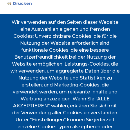
Drucken
Wir verwenden auf den Seiten dieser Website
eine Auswahl an eigenen und fremden
Cookies: Unverzichtbare Cookies, die für die
Accessos directes
Nutzung der Website erforderlich sind;
funktionale Cookies, die eine bessere
Benutzerfreundlichkeit bei der Nutzung der
Website ermöglichen; Leistungs-Cookies, die
TRANSPORT
TAULER D'ANUNCIS
PERFIL DEL
CERTIFICAT DE VIATGE
wir verwenden, um aggregierte Daten über die
CONTRACTANT
Nutzung der Website und Statistiken zu
PORTAL DE
DOCUMENTS
erstellen; und Marketing-Cookies, die
TRANSPARÈNCIA
D'INTERÈS
verwendet werden, um relevante Inhalte und
Menú
Werbung anzuzeigen. Wenn Sie "ALLE
AKZEPTIEREN" wählen, erklären Sie sich mit
der Verwendung aller Cookies einverstanden.
INICI
Unter "Einstellungen" können Sie jederzeit
einzelne Cookie-Typen akzeptieren oder
AJUNTAMENT