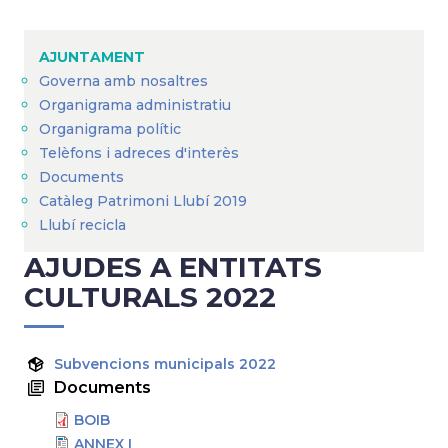
Breadcrumb
AJUNTAMENT
Governa amb nosaltres
Organigrama administratiu
Organigrama polític
Telèfons i adreces d'interès
Documents
Catàleg Patrimoni Llubí 2019
Llubí recicla
AJUDES A ENTITATS
CULTURALS 2022
Subvencions municipals 2022
Documents
BOIB
ANNEX I