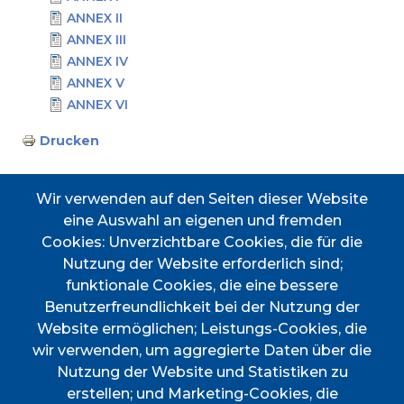
ANNEX II
ANNEX III
ANNEX IV
ANNEX V
ANNEX VI
Drucken
Wir verwenden auf den Seiten dieser Website
eine Auswahl an eigenen und fremden
Cookies: Unverzichtbare Cookies, die für die
Accessos directes
Nutzung der Website erforderlich sind;
funktionale Cookies, die eine bessere
Benutzerfreundlichkeit bei der Nutzung der
Website ermöglichen; Leistungs-Cookies, die
TRANSPORT
TAULER D'ANUNCIS
PERFIL DEL
CERTIFICAT DE VIATGE
wir verwenden, um aggregierte Daten über die
CONTRACTANT
Nutzung der Website und Statistiken zu
PORTAL DE
DOCUMENTS
erstellen; und Marketing-Cookies, die
TRANSPARÈNCIA
D'INTERÈS