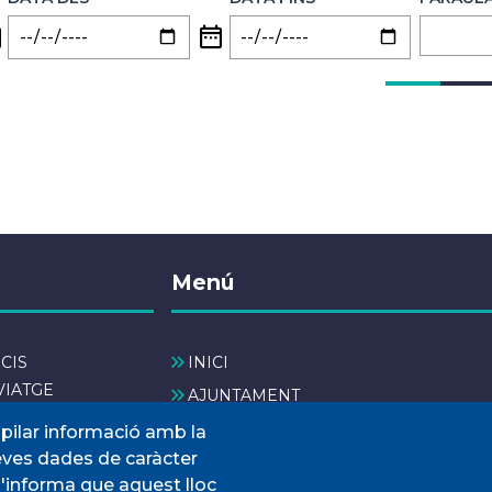
Menú
CIS
INICI
VIATGE
AJUNTAMENT
INTERÈS
El nostre municipi
opilar informació amb la
seves dades de caràcter
SERVEIS MUNICIPALS
s'informa que aquest lloc