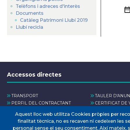
Telèfons i adreces d'interès
Documents
Catàleg Patrimoni Llubí 2019
Llubí recicla
Accessos directes
TRANSPORT
TAULER D'ANUN
PERFIL DEL CONTRACTANT
CERTIFICAT DE 
PORTAL DE TRANSPARÈNCIA
DOCUMENTS D'
Aquest lloc web utilitza Cookies pròpies per rec
finalitat tècnica, no es recaven ni cedeixen les 
personal sense el seu consentiment. Així mateix, 