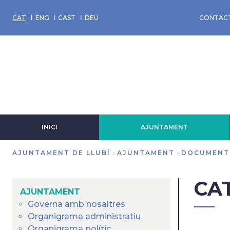
Vés
al
CAT
ENG
CAST
DEU
CONTAC
contingut
INICI
AJUNTAMENT
AJUNTAMENT DE LLUBÍ
AJUNTAMENT
DOCUMENT
Fil
CA
d'Ariadna
AJUNTAMENT
Governa amb nosaltres
Organigrama administratiu
Organigrama polític