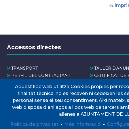
Impri
Accessos directes
TRANSPORT
TAULER D'ANUN
PERFIL DEL CONTRACTANT
CERTIFICAT DE 
PORTAL DE TRANSPARÈNCIA
DOCUMENTS D'
Aquest lloc web utilitza Cookies pròpies per rec
finalitat tècnica, no es recaven ni cedeixen les 
personal sense el seu consentiment. Així mateix, 
web disposa d'enllaços a llocs web de tercers amb
alienes a AJUNTAMENT DE LL
Política de privacitat
Més informació
Configur