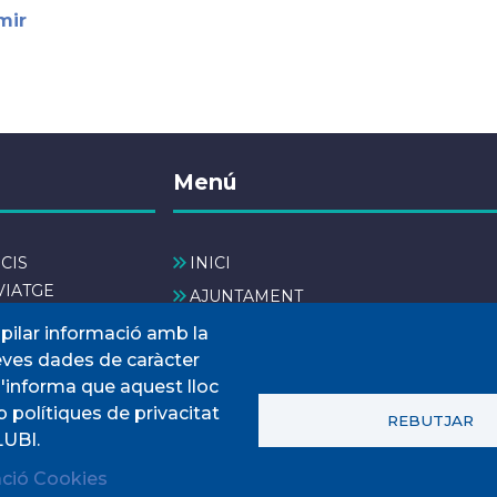
mir
Menú
CIS
INICI
VIATGE
AJUNTAMENT
INTERÈS
El nostre municipi
opilar informació amb la
seves dades de caràcter
SERVEIS MUNICIPALS
s'informa que aquest lloc
TOTES LES NOTÍCIES
 polítiques de privacitat
REBUTJAR
UBI.
ació Cookies
© Ajuntament de Llubí. Tots els drets reservats.