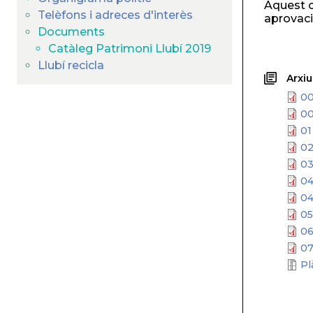
Aquest c
Telèfons i adreces d'interès
aprovació
Documents
Catàleg Patrimoni Llubí 2019
Llubí recicla
Arxiu
00
0
01
0
03
04
04
05
06
07
Pl