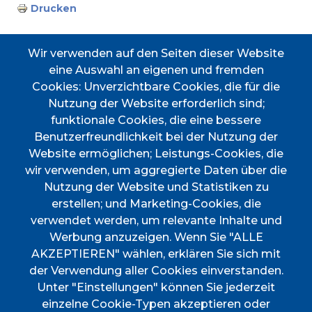
Drucken
Wir verwenden auf den Seiten dieser Website
eine Auswahl an eigenen und fremden
Cookies: Unverzichtbare Cookies, die für die
Accessos directes
Nutzung der Website erforderlich sind;
funktionale Cookies, die eine bessere
Benutzerfreundlichkeit bei der Nutzung der
Website ermöglichen; Leistungs-Cookies, die
TRANSPORT
TAULER D'ANUNCIS
PERFIL DEL
CERTIFICAT DE VIATGE
wir verwenden, um aggregierte Daten über die
CONTRACTANT
Nutzung der Website und Statistiken zu
PORTAL DE
DOCUMENTS
erstellen; und Marketing-Cookies, die
TRANSPARÈNCIA
D'INTERÈS
verwendet werden, um relevante Inhalte und
Menú
Werbung anzuzeigen. Wenn Sie "ALLE
AKZEPTIEREN" wählen, erklären Sie sich mit
der Verwendung aller Cookies einverstanden.
INICI
Unter "Einstellungen" können Sie jederzeit
einzelne Cookie-Typen akzeptieren oder
AJUNTAMENT