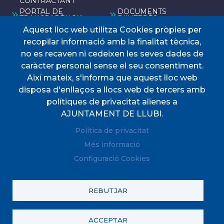
CONTRACTANT
PORTAL DE
DOCUMENTS
TRANSPARÈNCIA
D'INTERÈS
Aquest lloc web utilitza Cookies pròpies per
Menú
recopilar informació amb la finalitat tècnica,
no es recaven ni cedeixen les seves dades de
caràcter personal sense el seu consentiment.
INICI
Així mateix, s'informa que aquest lloc web
disposa d'enllaços a llocs web de tercers amb
AJUNTAMENT
polítiques de privacitat alienes a
El nostre municipi
AJUNTAMENT DE LLUBI.
SERVEIS MUNICIPALS
Política de privacitat
TOTES LES NOTÍCIES
Més informació
Configuració Cookies
REBUTJAR
© Ajuntament de Llubí. Tots els drets reservats.
Avís legal
Política de Xarxes Socials
Política de galetes (Cookies)
Política de privacitat
ACCEPTAR