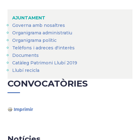
Fil
d'Ariadna
AJUNTAMENT
Governa amb nosaltres
Organigrama administratiu
Organigrama polític
Telèfons i adreces d'interès
Documents
Catàleg Patrimoni Llubí 2019
Llubí recicla
CONVOCATÒRIES
Imprimir
Notícies